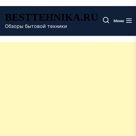
Перейти
BESTTEHNIKA.RU
к
Меню
содержимому
Обзоры бытовой техники