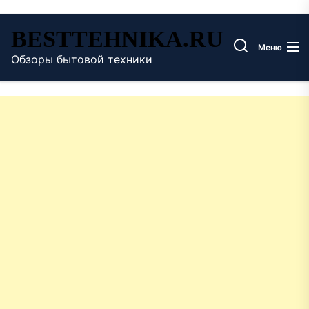
Перейти
BESTTEHNIKA.RU
к
Меню
содержимому
Обзоры бытовой техники