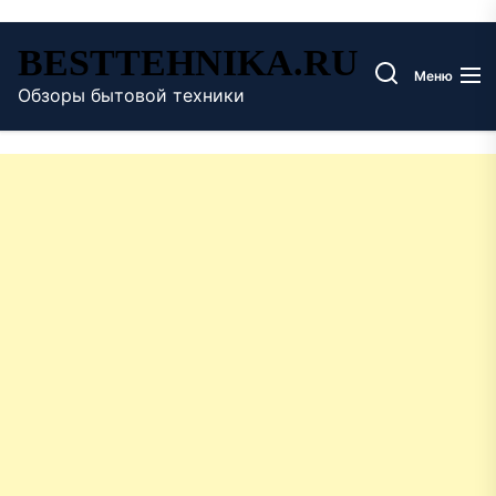
Перейти
BESTTEHNIKA.RU
к
Меню
содержимому
Обзоры бытовой техники