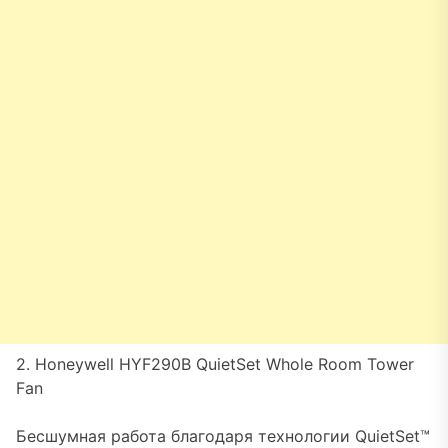
2. Honeywell HYF290B QuietSet Whole Room Tower
Fan
Бесшумная работа благодаря технологии QuietSet™