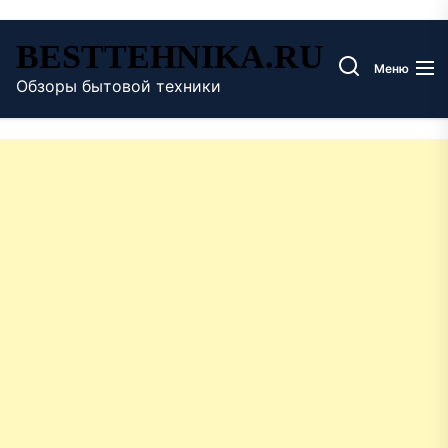
Перейти
BESTTEHNIKA.RU
к
Меню
содержимому
Обзоры бытовой техники