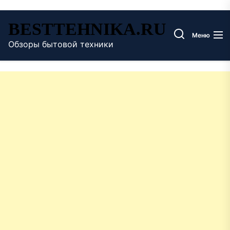
Перейти
BESTTEHNIKA.RU
к
Меню
содержимому
Обзоры бытовой техники