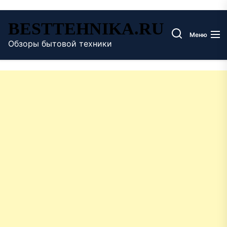
Перейти
BESTTEHNIKA.RU
к
Меню
содержимому
Обзоры бытовой техники