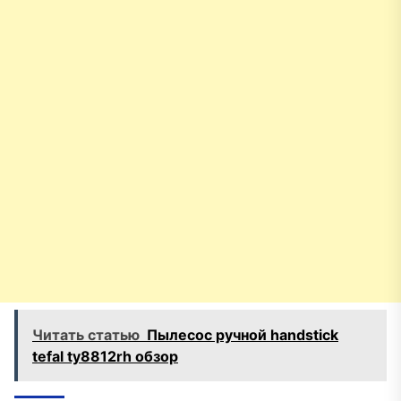
Читать статью
Пылесос ручной handstick
tefal ty8812rh обзор