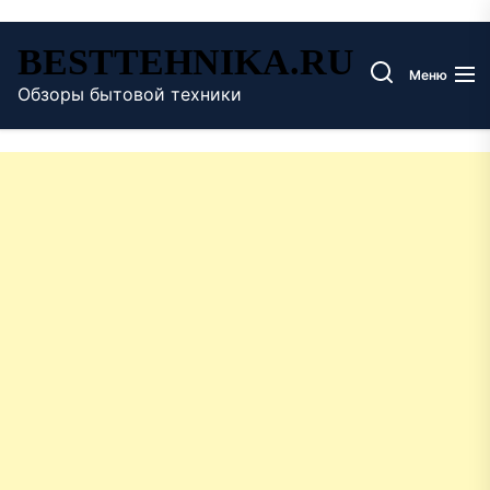
Перейти
BESTTEHNIKA.RU
к
Меню
содержимому
Обзоры бытовой техники