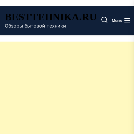
Перейти
BESTTEHNIKA.RU
к
Меню
содержимому
Обзоры бытовой техники