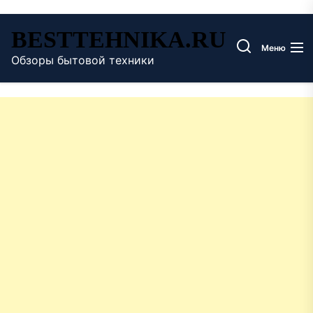
Перейти
BESTTEHNIKA.RU
к
Меню
содержимому
Обзоры бытовой техники