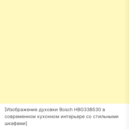
[Изображение духовки Bosch HBG33B530 в
современном кухонном интерьере со стильными
шкафами]