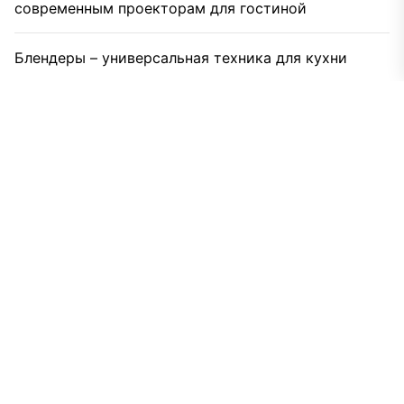
современным проекторам для гостиной
Блендеры – универсальная техника для кухни
Рынок электрокарнизов растёт: какие технологии
выбирают потребители
Как видеостена становится рабочим
инструментом бизнеса
Газодровяные печи в Астане: выбираем между
универсальностью и специализацией