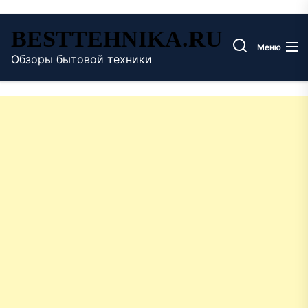
Перейти
BESTTEHNIKA.RU
к
Меню
содержимому
Обзоры бытовой техники