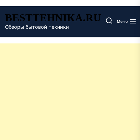
Перейти
BESTTEHNIKA.RU
к
Меню
содержимому
Обзоры бытовой техники