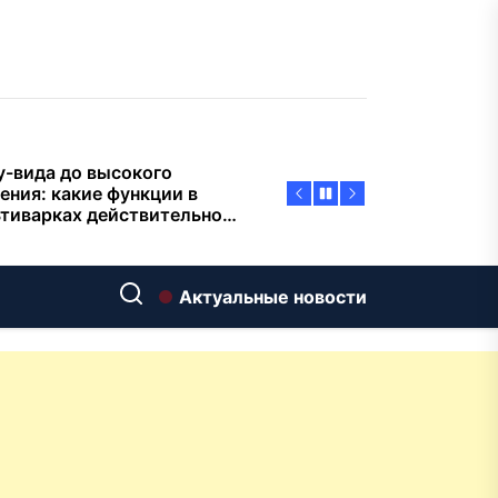
пасности объектов
у-вида до высокого
ения: какие функции в
тиварках действительно
тают, а за что не стоит
плачиват
еменный интерьер: как
ать классическую
нную ванну Goldman в
ь хай-тек
дровяные печи в Астане:
Актуальные новости
ираем между
ерсальностью и
иализацией
ние скважин на воду для
 и дачи: что влияет на
оаналитика и
матизация: новый уровень