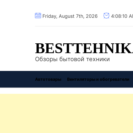
Перейти
Friday, August 7th, 2026
4:08:11 A
к
содержимому
BESTTEHNIK
Обзоры бытовой техники
Автотовары
Вентиляторы и обогреватели