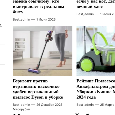
замена обычному: кто
если у вас кот, де
выигрывает в реальном
вечный хаос
быту
Best_admin
1 Июня 2
Best_admin
1 Июня 2026
д
Горизонт против
Рейтинг Пылесосо
вертикали: насколько
Аквафильтром дл
удобен вертикальный
Уборки: Лучшие 
пылесос Dyson в уборке
2024 года
Best_admin
26 Декабря 2025
Best_admin
25 Марта
Мясорубки