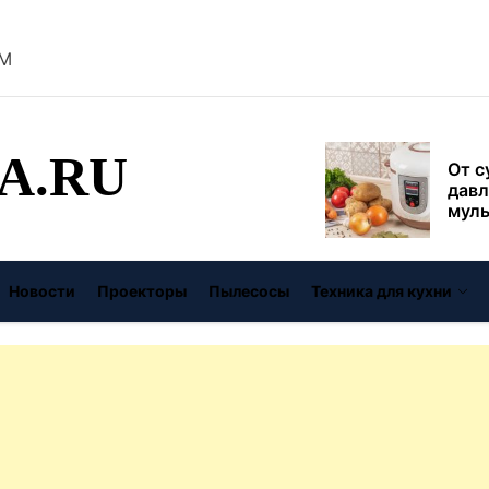
безо
M
От с
давл
муль
рабо
A.RU
пере
Совр
впис
чугу
стил
Газо
выб
Новости
Проекторы
Пылесосы
Техника для кухни
унив
спец
Буре
дома
цену
Виде
авто