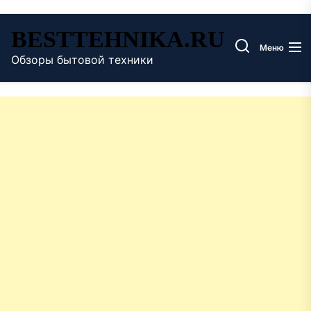
Перейти
BESTTEHNIKA.RU
к
Меню
содержимому
Обзоры бытовой техники