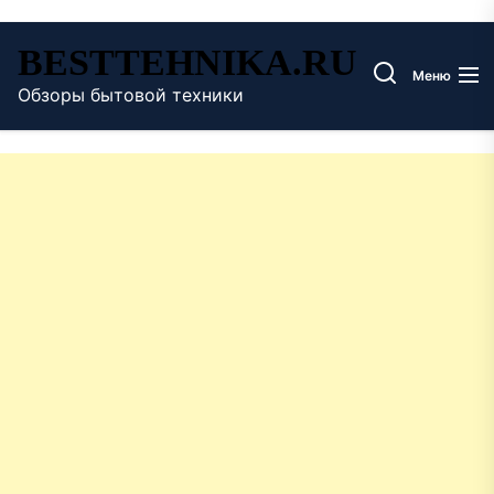
Перейти
BESTTEHNIKA.RU
к
Меню
содержимому
Обзоры бытовой техники