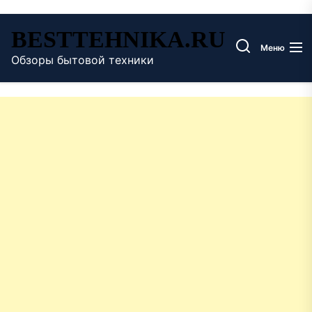
Перейти
BESTTEHNIKA.RU
к
Меню
содержимому
Обзоры бытовой техники