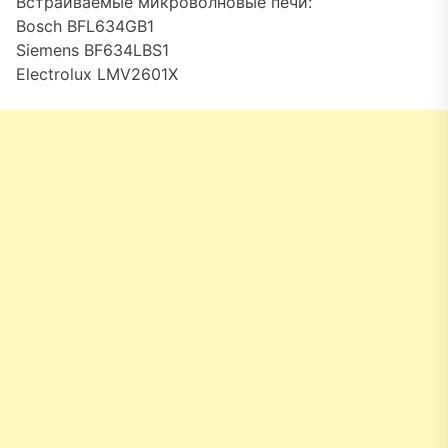
Встраиваемые микроволновые печи:
Bosch BFL634GB1
Siemens BF634LBS1
Electrolux LMV2601X