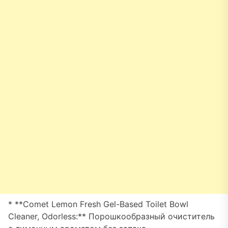
* **Comet Lemon Fresh Gel-Based Toilet Bowl
Cleaner, Odorless:** Порошкообразный очиститель