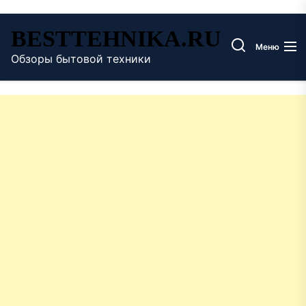
Перейти
BESTTEHNIKA.RU
к
Меню
содержимому
Обзоры бытовой техники