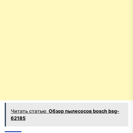
Читать статью
Обзор пылесосов bosch bsg-
62185