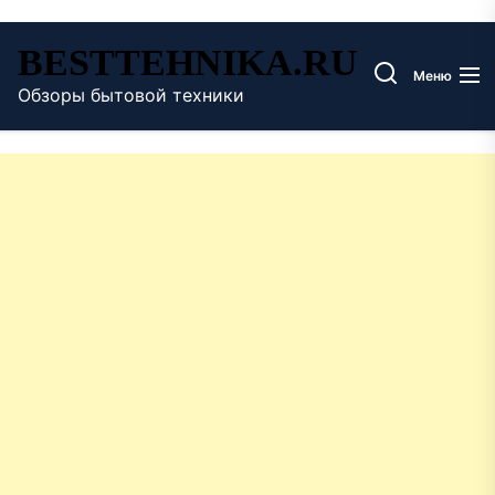
Перейти
BESTTEHNIKA.RU
к
Меню
содержимому
Обзоры бытовой техники