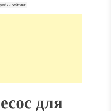
матизация: новый уровень
пасности объектов
ройки рейтинг
сос для