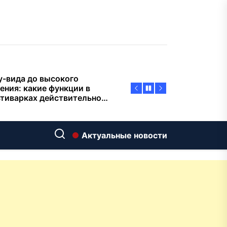
пасности объектов
у-вида до высокого
ения: какие функции в
тиварках действительно
тают, а за что не стоит
плачиват
еменный интерьер: как
ать классическую
нную ванну Goldman в
ь хай-тек
дровяные печи в Астане:
ираем между
Актуальные новости
ерсальностью и
иализацией
ние скважин на воду для
 и дачи: что влияет на
оаналитика и
матизация: новый уровень