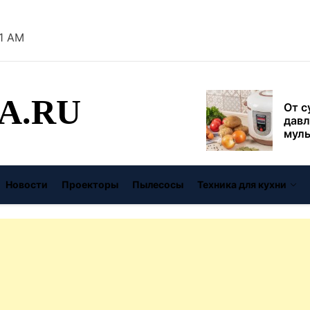
безо
32 AM
От с
давл
муль
рабо
пере
A.RU
Совр
впис
чугу
стил
Газо
выб
Новости
Проекторы
Пылесосы
Техника для кухни
унив
спец
Буре
дома
цену
Виде
авто