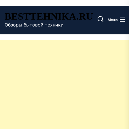
Перейти
BESTTEHNIKA.RU
к
Меню
содержимому
Обзоры бытовой техники