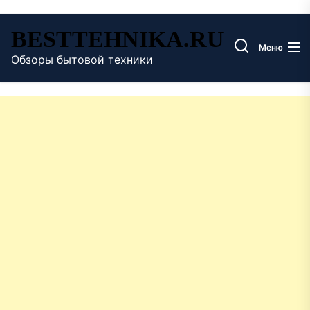
Перейти
BESTTEHNIKA.RU
к
Меню
содержимому
Обзоры бытовой техники