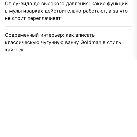
От су-вида до высокого давления: какие функции
в мультиварках действительно работают, а за что
не стоит переплачиват
Современный интерьер: как вписать
классическую чугунную ванну Goldman в стиль
хай-тек
Газодровяные печи в Астане: выбираем между
универсальностью и специализацией
Бурение скважин на воду для дома и дачи: что
влияет на цену
Видеоаналитика и автоматизация: новый уровень
безопасности объектов