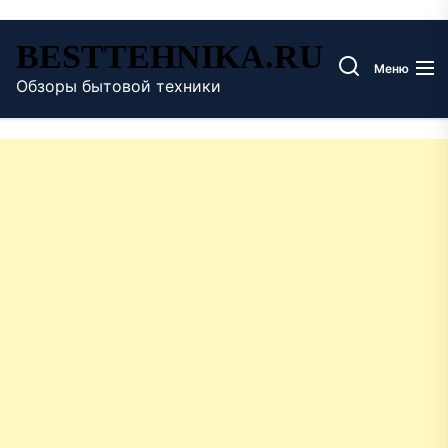
Перейти
BESTTEHNIKA.RU
к
Меню
содержимому
Обзоры бытовой техники