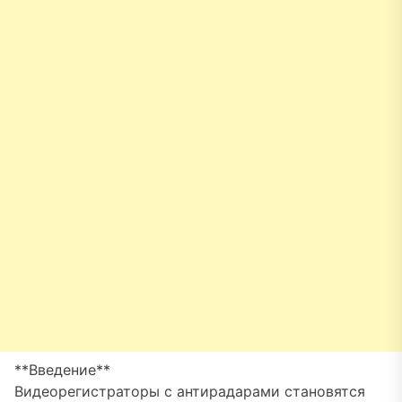
**Введение**
Видеорегистраторы с антирадарами становятся