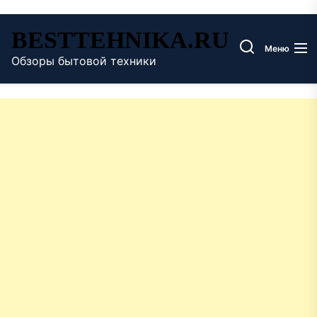
Перейти
BESTTEHNIKA.RU
к
Меню
содержимому
Обзоры бытовой техники