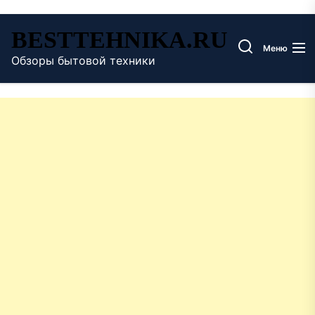
Перейти
BESTTEHNIKA.RU
к
Меню
содержимому
Обзоры бытовой техники