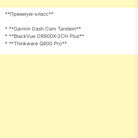
**Премиум-класс**
* **Garmin Dash Cam Tandem**
* **BlackVue DR900X-2CH Plus**
* **Thinkware Q800 Pro**