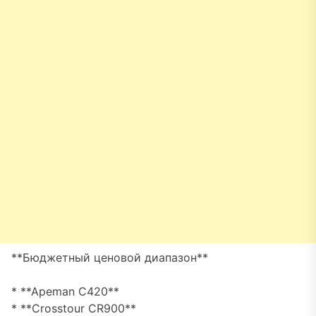
**Бюджетный ценовой диапазон**
* **Apeman C420**
* **Crosstour CR900**