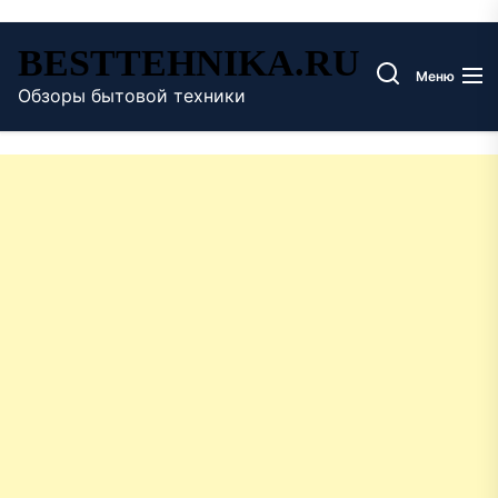
Перейти
BESTTEHNIKA.RU
к
Меню
содержимому
Обзоры бытовой техники