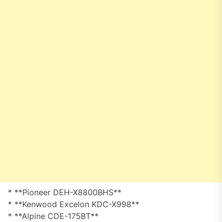
* **Pioneer DEH-X8800BHS**
* **Kenwood Excelon KDC-X998**
* **Alpine CDE-175BT**