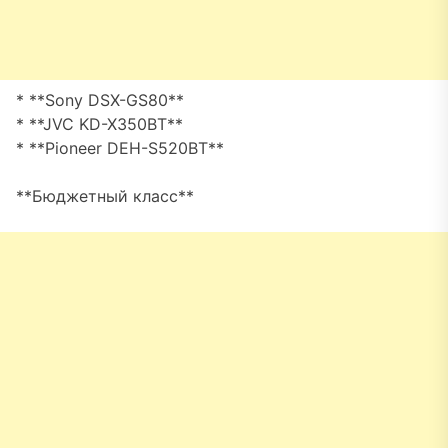
* **Sony DSX-GS80**
* **JVC KD-X350BT**
* **Pioneer DEH-S520BT**
**Бюджетный класс**