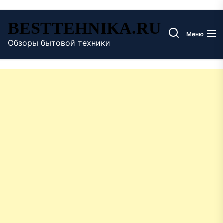
Перейти
BESTTEHNIKA.RU
к
Меню
содержимому
Обзоры бытовой техники