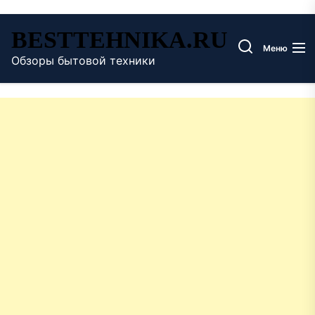
Перейти
BESTTEHNIKA.RU
к
Меню
содержимому
Обзоры бытовой техники