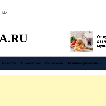
безо
9 AM
От с
давл
муль
рабо
A.RU
пере
Совр
впис
чугу
стил
Газо
выб
Новости
Проекторы
Пылесосы
Техника для кухни
унив
спец
Буре
дома
цену
Виде
авто