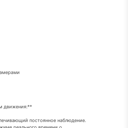
камерами
м движения:**
еспечивающий постоянное наблюдение.
жиме реального времени о