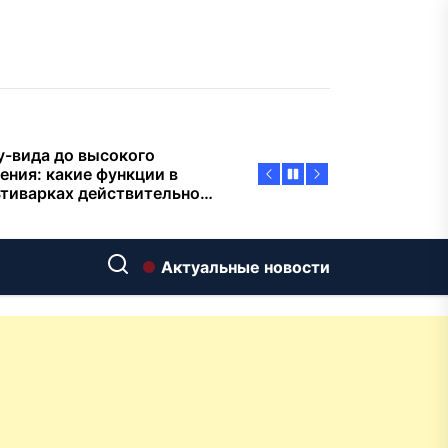
пасности объектов
у-вида до высокого
ения: какие функции в
тиварках действительно
тают, а за что не стоит
плачиват
еменный интерьер: как
ать классическую
нную ванну Goldman в
ь хай-тек
дровяные печи в Астане:
Актуальные новости
ираем между
ерсальностью и
иализацией
ние скважин на воду для
 и дачи: что влияет на
оаналитика и
матизация: новый уровень