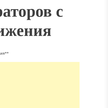
аторов с
ижения
ия**