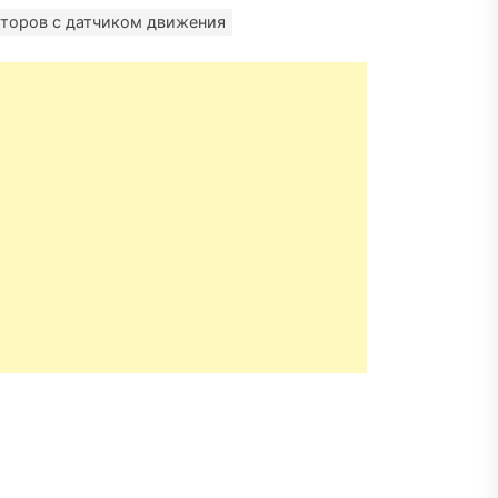
матизация: новый уровень
пасности объектов
торов с датчиком движения