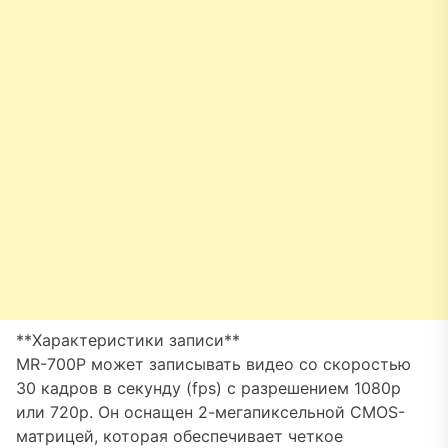
**Характеристики записи**
MR-700P может записывать видео со скоростью
30 кадров в секунду (fps) с разрешением 1080p
или 720p. Он оснащен 2-мегапиксельной CMOS-
матрицей, которая обеспечивает четкое