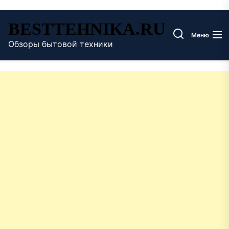
Перейти
BESTTEHNIKA.RU
к
Меню
содержимому
Обзоры бытовой техники