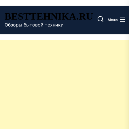
Перейти
BESTTEHNIKA.RU
к
Меню
содержимому
Обзоры бытовой техники