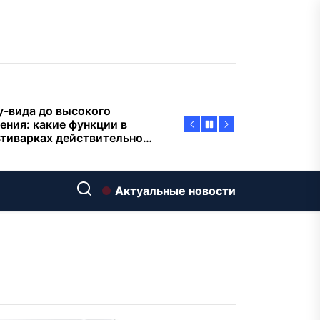
пасности объектов
у-вида до высокого
ения: какие функции в
тиварках действительно
тают, а за что не стоит
плачиват
еменный интерьер: как
ать классическую
нную ванну Goldman в
ь хай-тек
дровяные печи в Астане:
ираем между
Актуальные новости
ерсальностью и
иализацией
ние скважин на воду для
 и дачи: что влияет на
оаналитика и
матизация: новый уровень