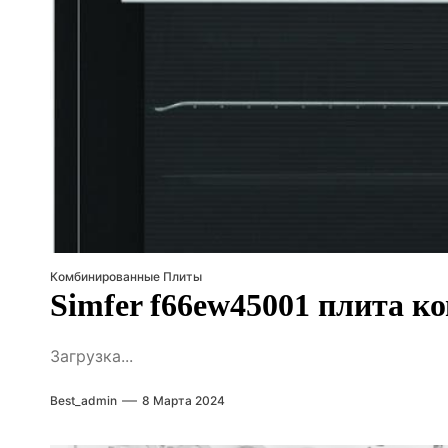
Комбинированные Плиты
Simfer f66ew45001 плита 
Загрузка...
Best_admin
8 Марта 2024