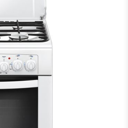
пасности объектов
у-вида до высокого
ения: какие функции в
тиварках действительно
тают, а за что не стоит
плачиват
еменный интерьер: как
ать классическую
нную ванну Goldman в
ь хай-тек
дровяные печи в Астане:
ираем между
ерсальностью и
иализацией
ние скважин на воду для
 и дачи: что влияет на
оаналитика и
матизация: новый уровень