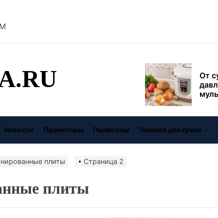
безо
AM
От с
давл
муль
рабо
пере
A.RU
Совр
впис
чугу
стил
Газо
выб
Новости
Проекторы
Пылесосы
Техника для кухни
унив
спец
нированные плиты
Страница 2
Буре
дома
цену
анные плиты
Виде
авто