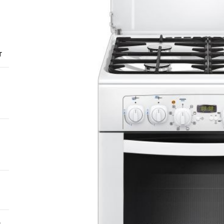
безо
От с
давл
муль
т
рабо
пере
Совр
впис
чугу
стил
Газо
выб
унив
спец
Буре
дома
цену
Виде
авто
й